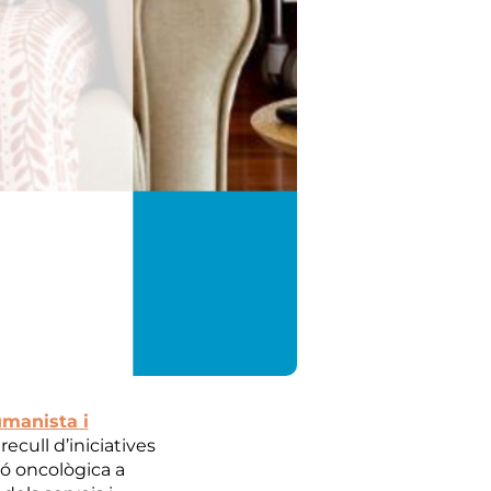
umanista i
 recull d’iniciatives
ó oncològica a