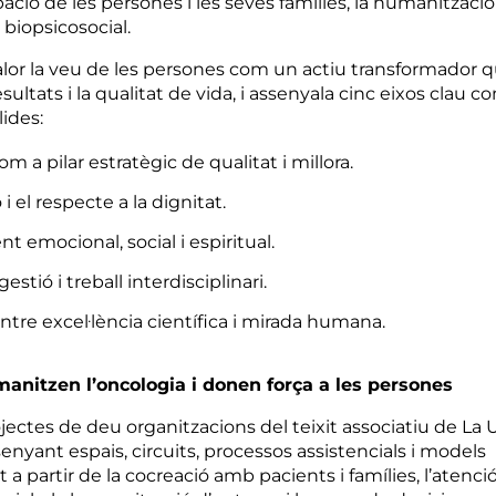
ipació de les persones i les seves famílies, la humanització 
biopsicosocial.
lor la veu de les persones com un actiu transformador q
esultats i la qualitat de vida, i assenyala cinc eixos clau c
ides:
om a pilar estratègic de qualitat i millora.
 el respecte a la dignitat.
emocional, social i espiritual.
estió i treball interdisciplinari.
tre excel·lència científica i mirada humana.
anitzen l’oncologia i donen força a les persones
rojectes de deu organitzacions del teixit associatiu de L
enyant espais, circuits, processos assistencials i models
partir de la cocreació amb pacients i famílies, l’atenció 