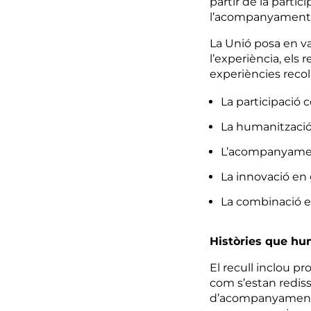
partir de la partic
l’acompanyament 
La Unió posa en va
l’experiència, els r
experiències recoll
La participació c
La humanització i
L’acompanyament 
La innovació en g
La combinació en
Històries que hum
El recull inclou p
com s’estan rediss
d’acompanyament a 