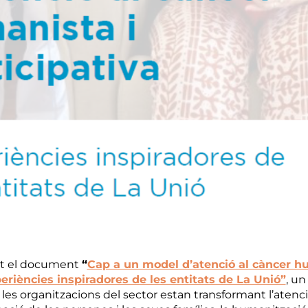
at el document
“
Cap a un model d’atenció al càncer h
periències inspiradores de les entitats de La Unió”
, un
s organitzacions del sector estan transformant l’atenci