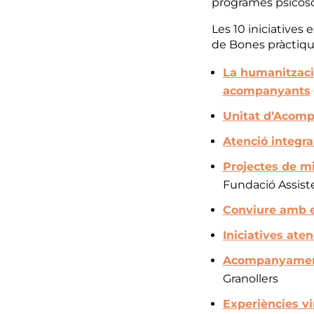
programes psicosoc
Les 10 iniciatives
de Bones pràctiqu
La humanització
acompanyants
Unitat d’Acom
Atenció integra
Projectes de mi
Fundació Assist
Conviure amb e
Iniciatives ate
Acompanyament 
Granollers
Experiències vi