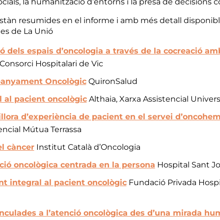
ials, la humanització d’entorns i la presa de decisions 
 estàn resumides en el informe i amb més detall disponib
es de La Unió
 dels espais d’oncologia a través de la cocreació amb
Consorci Hospitalari de Vic
panyament Oncològic
QuironSalud
l al pacient oncològic
Althaia, Xarxa Assistencial Univer
llora d’experiència de pacient en el servei d’oncohe
encial Mútua Terrassa
l càncer
Institut Català d’Oncologia
nció oncològica centrada en la persona
Hospital Sant J
integral al pacient oncològic
Fundació Privada Hospit
nculades a l’atenció oncològica des d’una mirada hum