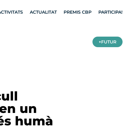
ACTIVITATS
ACTUALITAT
PREMIS CBP
PARTICIPA!
+FUTUR
ull
sen un
més humà