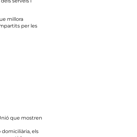
dels serveis i
ue millora
ompartits per les
a Unió que mostren
domiciliària, els