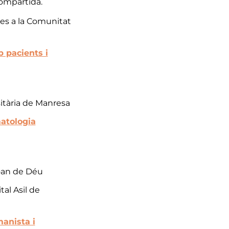
compartida.
les a la Comunitat
 pacients i
sitària de Manresa
matologia
oan de Déu
al Asil de
anista i